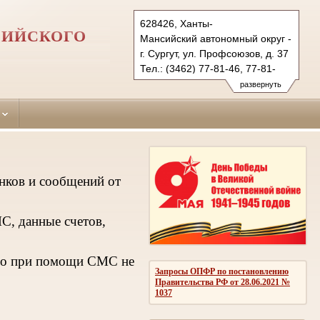
628426, Ханты-
СИЙСКОГО
Мансийский автономный округ - Югра
г. Сургут, ул. Профсоюзов, д. 37
Тел.: (3462) 77-81-46, 77-81-
69 (ф.)
развернуть
surggor.hmao@sudrf.ru
показать на карте
нков и сообщений от
С, данные счетов,
ибо при помощи СМС не
Запросы ОПФР по постановлению
Правительства РФ от 28.06.2021 №
1037