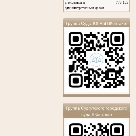
уголовным и
778-155
административным делам
Группа Суды ЮГРЫ ВКонтакте
Группа Сургутского городского
суда ВКонтакте