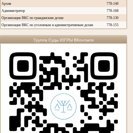
Архив
778-140
Администратор
778-168
Организация ВКС по гражданским делам
778-130
Организация ВКС по уголовным и административным делам
778-155
Группа Суды ЮГРЫ ВКонтакте